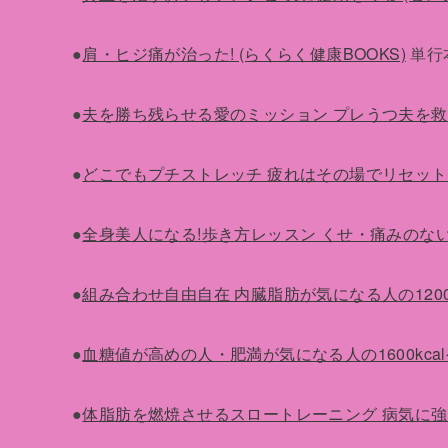
●
肩・ヒジ痛が治った! (らくらく健康BOOKS)
単行本 
●
夫を勝ち残らせる愛のミッション プレうつ夫を救
●
どこでもプチストレッチ 疲れはその場でリセット
●
全身美人になる!歩き方レッスン くせ・痛みのな
●
組み合わせ自由自在 内臓脂肪が気になる人の1200kc
●
血糖値が高めの人・肥満が気になる人の1600kcal
●
体脂肪を燃焼させるスロートレーニング 病気に強