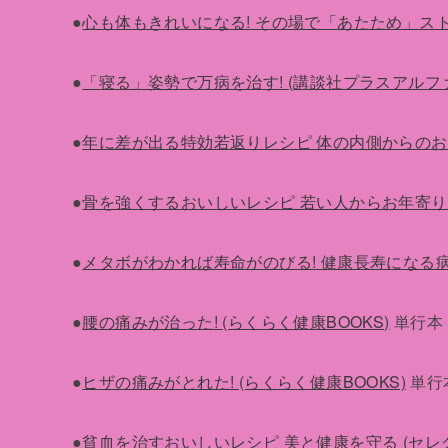
●
心も体もきれいになる! その場で「あたため」ス
●
「寝る」姿勢で万病を治す! (講談社プラスアルフ
●
年に差が出る特効若返りレシピ 体の内側からのおい
●
骨を強くするおいしいレシピ 若い人からお年寄りまで
●
メタボがわかれば寿命がのびる! 健康長寿になる
●
腰の痛みが治った! (らくらく健康BOOKS)
単行本 2
●
ヒザの痛みがとれた! (らくらく健康BOOKS)
単行本 
●
貧血を治すおいしいレシピ 美と健康を守る (セレク