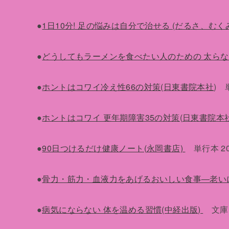
●
1日10分! 足の悩みは自分で治せる (だるさ、む
●
どうしてもラーメンを食べたい人のための 太らな
●
ホントはコワイ冷え性66の対策(日東書院本社
) 
●
ホントはコワイ 更年期障害35の対策(日東書院本
●
90日つけるだけ健康ノート(永岡書店)
単行本 201
●
骨力・筋力・血液力をあげるおいしい食事―老い
●
病気にならない 体を温める習慣(中経出版)
文庫 2