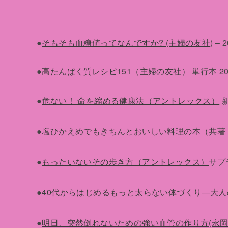
●
そもそも血糖値ってなんですか? (主婦の友社
) –
●
高たんぱく質レシピ151（主婦の友社）
単行本 20
●
危ない！ 命を縮める健康法（アントレックス）
新
●
塩ひかえめでもきちんとおいしい料理の本（共著
●
もったいないその歩き方（アントレックス）
サプラ
●
40代からはじめるもっと太らない体づくり―大
●
明日、突然倒れないための強い血管の作り方(永